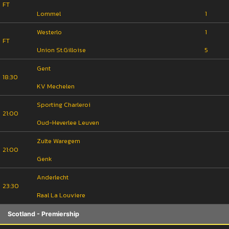
FT
Lommel
1
Westerlo
1
FT
Union St.Gilloise
5
Gent
18:30
KV Mechelen
Sporting Charleroi
21:00
Oud-Heverlee Leuven
Zulte Waregem
21:00
Genk
Anderlecht
23:30
Raal La Louviere
Scotland
-
Premiership