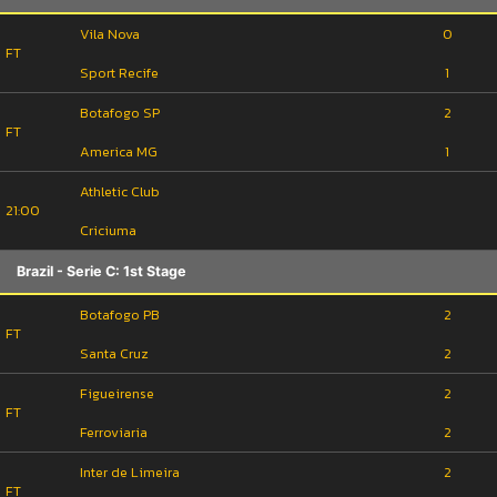
Vila Nova
0
FT
Sport Recife
1
Botafogo SP
2
FT
America MG
1
Athletic Club
21:00
Criciuma
Brazil
-
Serie C: 1st Stage
Botafogo PB
2
FT
Santa Cruz
2
Figueirense
2
FT
Ferroviaria
2
Inter de Limeira
2
FT