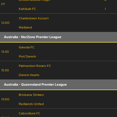
FT
Kahibah FC
1
Charlestown Azzurri
12:00
Maitland
Australia
-
NorZone Premier League
Garuda FC
13:30
Port Darwin
Palmerston Rovers FC
15:30
Darwin Hearts
Australia
-
Queensland Premier League
Brisbane Strikers
13:00
Redlands United
Caboolture FC