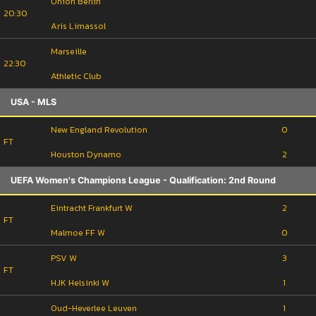
Union Berlin
20:30
Aris Limassol
Marseille
22:30
Athletic Club
USA
-
MLS
New England Revolution
0
FT
Houston Dynamo
2
UEFA Women's Champions League
-
Qualification: 2nd Round
Eintracht Frankfurt W
2
FT
Malmoe FF W
0
PSV W
3
FT
HJK Helsinki W
1
Oud-Heverlee Leuven
1