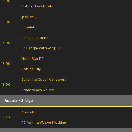
13:00
Holland Park Hawks
Ipswich FC
13:00
Capalaba
Logan Lightning
13:00
St George Willawong FC
North Star FC
13:00
Robina City
Sunshine Coast Wanderers
13:00
Broadbeach United
Austria
-
2. Liga
Amstetten
15:30
FC Admira Wacker Modling