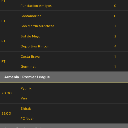
FT
Fundacion Amigos
0
Santamarina
0
FT
San Martin Mendoza
1
Sol de Mayo
2
FT
Deportivo Rincon
4
Costa Brava
1
FT
Germinal
1
Armenia
-
Premier League
Pyunik
20:00
Van
Shirak
22:00
FC Noah