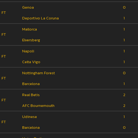
Genoa
0
FT
Deportivo La Coruna
1
Mallorca
1
FT
Elversberg
1
Napoli
1
FT
Celta Vigo
1
Nottingham Forest
0
FT
Barcelona
1
Real Betis
2
FT
AFC Bournemouth
2
Udinese
1
FT
Barcelona
0