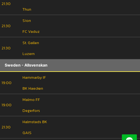
21:30
Thun
Sion
21:30
FC Vaduz
St. Gallen
21:30
Luzern
Sweden
-
Allsvenskan
Hammarby IF
19:00
BK Haecken
Malmo FF
19:00
Degerfors
Halmstads BK
21:30
GAIS