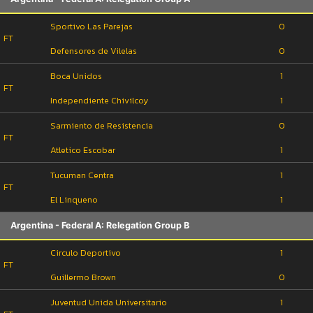
Sportivo Las Parejas
0
FT
Defensores de Vilelas
0
Boca Unidos
1
FT
Independiente Chivilcoy
1
Sarmiento de Resistencia
0
FT
Atletico Escobar
1
Tucuman Centra
1
FT
El Linqueno
1
Argentina
-
Federal A: Relegation Group B
Circulo Deportivo
1
FT
Guillermo Brown
0
Juventud Unida Universitario
1