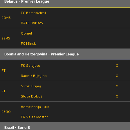
Belarus
-
Premier League
FC Baranovichi
20:45
BATE Borisov
Gomel
22:45
FC Minsk
Bosnia and Herzegovina
-
Premier League
FK Sarajevo
0
FT
Radnik Bijeljina
0
Siroki Brijeg
0
FT
Sloga Doboj
0
Borac Banja Luka
23:30
FK Velez Mostar
Brazil
-
Serie B