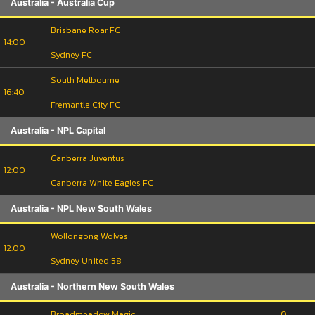
Australia
-
Australia Cup
Brisbane Roar FC
14:00
Sydney FC
South Melbourne
16:40
Fremantle City FC
Australia
-
NPL Capital
Canberra Juventus
12:00
Canberra White Eagles FC
Australia
-
NPL New South Wales
Wollongong Wolves
12:00
Sydney United 58
Australia
-
Northern New South Wales
Broadmeadow Magic
0