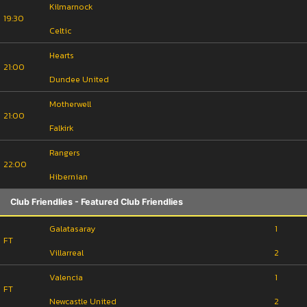
Kilmarnock
19:30
Celtic
Hearts
21:00
Dundee United
Motherwell
21:00
Falkirk
Rangers
22:00
Hibernian
Club Friendlies
-
Featured Club Friendlies
Galatasaray
1
FT
Villarreal
2
Valencia
1
FT
Newcastle United
2